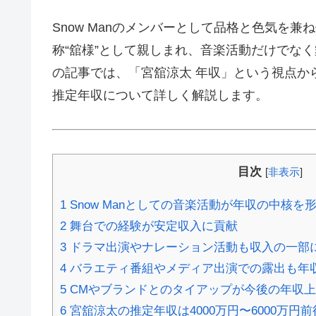
Snow Manのメンバーとして品格と色気を
称“舘様”として親しまれ、音楽活動だけでな
の記事では、「宮舘涼太 年収」という視点か
推定年収について詳しく解説します。
目次
[
非表示
]
1
Snow Manとしての音楽活動が年収の中核を
2
舞台での経験が安定収入に貢献
3
ドラマ出演やナレーション活動も収入の一部
4
バラエティ番組やメディア出演での露出も年
5
CMやブランドとのタイアップが今後の年収
6
宮舘涼太の推定年収は4000万円〜6000万