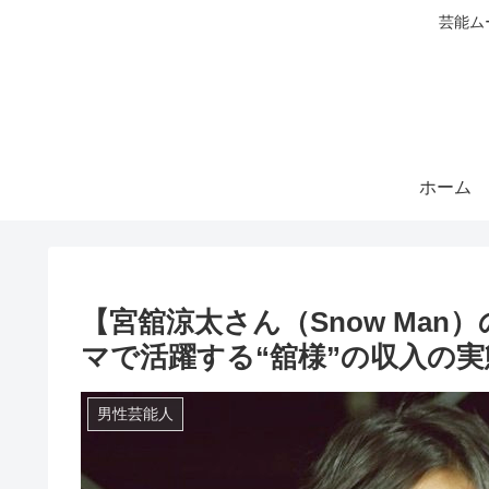
芸能ム
ホーム
【宮舘涼太さん（Snow Ma
マで活躍する“舘様”の収入の
男性芸能人