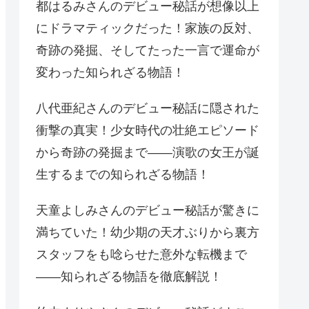
都はるみさんのデビュー秘話が想像以上
にドラマティックだった！家族の反対、
奇跡の発掘、そしてたった一言で運命が
変わった知られざる物語！
八代亜紀さんのデビュー秘話に隠された
衝撃の真実！少女時代の壮絶エピソード
から奇跡の発掘まで——演歌の女王が誕
生するまでの知られざる物語！
天童よしみさんのデビュー秘話が驚きに
満ちていた！幼少期の天才ぶりから裏方
スタッフをも唸らせた意外な転機まで
——知られざる物語を徹底解説！