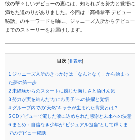
彼の華々しいデビューの裏には、知られざる努力と覚悟に
満ちた道のりがありました。今回は「高橋恭平 デビュー
秘話」のキーワードを軸に、ジャニーズ入所からデビュー
までのストーリーをお届けします。
目次
[
非表示
]
1
ジャニーズ入所のきっかけは「なんとなく」から始まっ
た夢の第一歩
2
未経験からのスタートに感じた悔しさと負けん気
3
努力が実を結んだ“なにわ男子”への抜擢と覚悟
4
グループ内での“天然”キャラが生まれた背景とは？
5
CDデビューで流した涙に込められた感謝と未来への決意
6
まとめ：自信なき少年が“ビジュアル担当”として輝くま
でのデビュー秘話