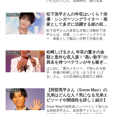
いたものでした。高校時代、彼の写真を
偶然見た芸能事務所のスタッフが、興味
を持ちスカウトの連絡を入れたのが始ま
りです。一般的にオーディションやモデ
松下洸平さんの年収はいくら？俳
男性芸能人
ル活動を経て芸能界入りす...
優・シンガーソングライター・画
家として多才に活躍する彼の収入
源とその実態を徹底解説！
松下洸平さんの多彩な才能と活動松下洸
平さんは、俳優、シンガーソングライタ
ー、画家として幅広い分野で才能を発揮
しています。​近年では、NHK連続テレビ
小説『スカーレット』やドラマ『最愛』
への出演で注目を集め、その演技力が高
松崎しげるさん 年収の驚きの金
男性芸能人
く評価されています。...
額と意外な収入源！“黒い歌手”の
異名を持つベテランが今も稼ぎ続
ける理由とは！
はじめに「愛のメモリー」で知られる歌
手・俳優の松崎しげる（まつざき しげ
る）さん。その圧倒的な歌唱力と独特の
存在感、そして何よりも“日本一黒い男”と
いうキャラクターで、世代を超えて愛さ
れるエンターテイナーです。近年ではバ
【阿部亮平さん（Snow Man）の
男性芸能人
ラエティ番組やCMで...
兄弟はどんな人？気になる兄弟エ
ピソードや関係性を詳しく紹介】
Snow Manの知性派メンバーとして知られ
る阿部亮平さん。高学歴アイドルとして