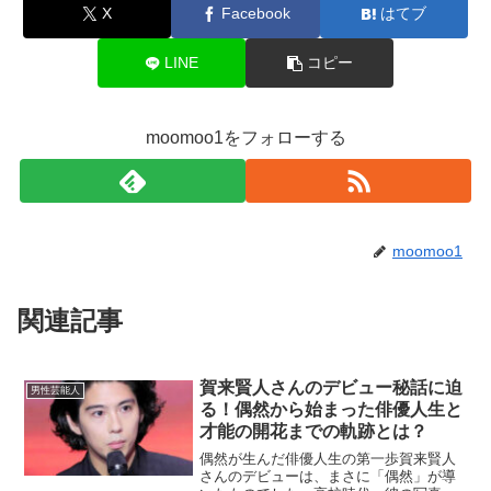
X
Facebook
はてブ
LINE
コピー
moomoo1をフォローする
moomoo1
関連記事
賀来賢人さんのデビュー秘話に迫
男性芸能人
る！偶然から始まった俳優人生と
才能の開花までの軌跡とは？
偶然が生んだ俳優人生の第一歩賀来賢人
さんのデビューは、まさに「偶然」が導