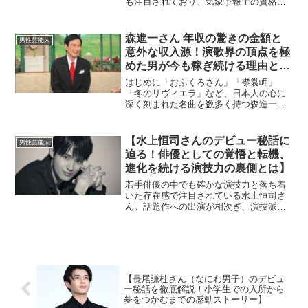
も注目されており、気象予報士の資格を
持つなど、知的で落ち着いた雰囲気が魅
力です。そんな阿部さんに兄弟はいるの
でしょうか？今回は「阿部亮平 Snow
森進一さん 年収の驚きの金額と
男性芸能人
Man 兄弟...
意外な収入源！演歌界の頂点を極
めた男が今も稼ぎ続ける理由と成
功の裏側！
はじめに「おふくろさん」「襟裳岬」
「冬のリヴィエラ」など、日本人の心に
深く刻まれた名曲を数多く持つ森進一さ
ん。1960年代から令和の時代に至るまで
半世紀以上、歌謡界の第一線で活躍し続
けてきた生ける伝説です。演歌という枠
【水上恒司さんのデビュー秘話に
男性芸能人
にとどまらず、心に沁み...
迫る！俳優としての覚悟と転機、
進化を続ける演技力の裏側とは】
若手俳優の中でも確かな演技力と落ち着
いた存在感で注目されている水上恒司さ
ん。話題作への出演が相次ぎ、演技派と
しての地位を着実に築いている彼です
が、その裏には“デビュー秘話”と呼べるエ
ピソードがいくつも存在します。今回
は、水上恒司さんがどのよ...
【長尾謙杜さん（なにわ男子）のデビュ
ー秘話を徹底解説！小学生での入所から
夢をつかむまでの感動ストーリー】