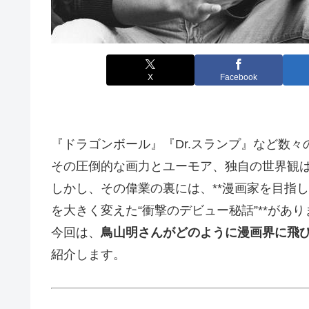
X
Facebook
『ドラゴンボール』『Dr.スランプ』など数
その圧倒的な画力とユーモア、独自の世界観
しかし、その偉業の裏には、**漫画家を目指
を大きく変えた“衝撃のデビュー秘話”**があ
今回は、
鳥山明さんがどのように漫画界に飛
紹介します。