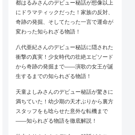
都はるみさんのデビュー秘話が想像以上
にドラマティックだった！家族の反対、
奇跡の発掘、そしてたった一言で運命が
変わった知られざる物語！
八代亜紀さんのデビュー秘話に隠された
衝撃の真実！少女時代の壮絶エピソード
から奇跡の発掘まで——演歌の女王が誕
生するまでの知られざる物語！
天童よしみさんのデビュー秘話が驚きに
満ちていた！幼少期の天才ぶりから裏方
スタッフをも唸らせた意外な転機まで
——知られざる物語を徹底解説！