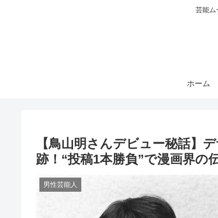
芸能ム
ホーム
【鳥山明さんデビュー秘話】デ
跡！“投稿1本勝負”で漫画界
男性芸能人