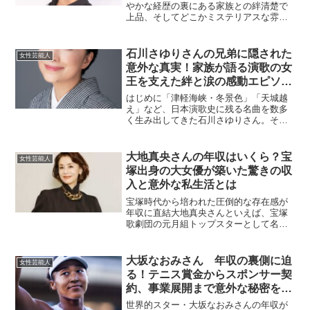
やかな経歴の裏にある家族との絆清楚で
上品、そしてどこかミステリアスな雰囲
気を漂わせる女優・黒木瞳さん。宝塚歌
劇団のトップ娘役として絶大な人気を誇
った後、女優としても大成功を収め、今
石川さゆりさんの兄弟に隠された
女性芸能人
や日本を代表する女優の一...
意外な真実！家族が語る演歌の女
王を支えた絆と涙の感動エピソー
ド！
はじめに「津軽海峡・冬景色」「天城越
え」など、日本演歌史に残る名曲を数多
く生み出してきた石川さゆりさん。その
圧倒的な歌唱力と美しい表現力は、世代
を超えて人々を魅了し続けています。し
かし、華やかな舞台の裏には“家族”、そし
大地真央さんの年収はいくら？宝
女性芸能人
て“兄弟との深い絆”...
塚出身の大女優が築いた驚きの収
入と意外な私生活とは
宝塚時代から培われた圧倒的な存在感が
年収に直結大地真央さんといえば、宝塚
歌劇団の元月組トップスターとして名を
馳せ、その後もテレビドラマや映画、舞
台で第一線を走り続ける日本の名女優で
す。現在でもその圧倒的な美貌と品格、
大坂なおみさん 年収の裏側に迫
女性芸能人
演技力は健在で、シニア世...
る！テニス賞金からスポンサー契
約、事業展開まで意外な秘密を徹
底解説！
世界的スター・大坂なおみさんの年収が