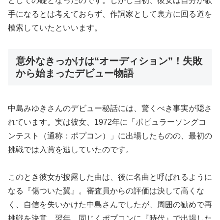
としての礎となったのです。しかし当初、彼女は自分が歌
手になるとは考えておらず、作詞家として裏方に回る道を
模索していたといいます。
意外なきっかけは“オーディション”！失敗
から始まったデビュー物語
中島みゆきさんのデビュー秘話には、驚くべき事実が隠さ
れています。実は彼女、1972年に「ポピュラーソングコ
ンテスト（通称：ポプコン）」に出場したものの、最初の
挑戦では入賞を逃していたのです。
このとき彼女が披露した曲は、後に名曲と呼ばれるように
なる『傷ついた翼』。審査員からの評価は決して高くな
く、自信を失いかけた中島さんでしたが、周囲の勧めで再
挑戦を決意。翌年、同じくポプコンに『時代』で出場した