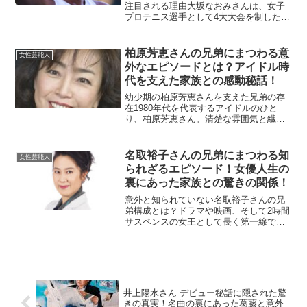
注目される理由大坂なおみさんは、女子
プロテニス選手として4大大会を制した実
績を持ち、世界ランキング1位に輝いたこ
ともあるアスリートです。彼女の活躍は
スポーツ界にとどまらず、グローバル企
柏原芳恵さんの兄弟にまつわる意
女性芸能人
業の広告塔、社会活動...
外なエピソードとは？アイドル時
代を支えた家族との感動秘話！
幼少期の柏原芳恵さんを支えた兄弟の存
在1980年代を代表するアイドルのひと
り、柏原芳恵さん。清楚な雰囲気と繊細
な歌声で、今でも根強いファンを持つ彼
女ですが、そんな彼女の原点には“兄弟”と
の関係が深く関わっています。柏原芳恵
名取裕子さんの兄弟にまつわる知
女性芸能人
さんは大阪府出身。...
られざるエピソード！女優人生の
裏にあった家族との驚きの関係！
意外と知られていない名取裕子さんの兄
弟構成とは？ドラマや映画、そして2時間
サスペンスの女王として長く第一線で活
躍している名取裕子さん。知的で凛とし
た演技が印象的な彼女ですが、プライベ
ートについては多くを語らないことでも
知られています。そんな...
井上陽水さん デビュー秘話に隠された驚
きの真実！名曲の裏にあった葛藤と意外