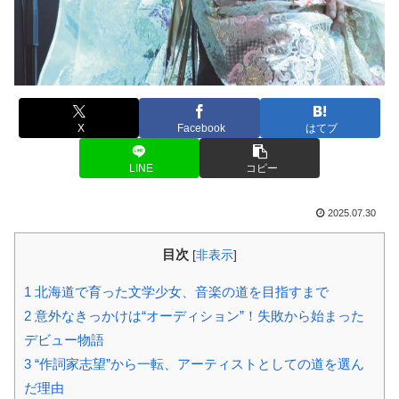
X
Facebook
はてブ
LINE
コピー
2025.07.30
目次
[
非表示
]
1
北海道で育った文学少女、音楽の道を目指すまで
2
意外なきっかけは“オーディション”！失敗から始まった
デビュー物語
3
“作詞家志望”から一転、アーティストとしての道を選ん
だ理由