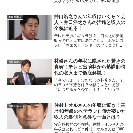
人きょうだいの長男です。弟の名前はゆ
うまさん、妹はほのかさんで、二人とも
SNSなどで紹介されることもあり、ファ
ンの間では有名な存在です。竹内さん自
井口浩之さんの年収はいくら？芸
男性芸能人
身も家族との関係をと...
人・井口浩之さんの活躍と収入の
全貌に迫る！
テレビ出演のギャラは？井口浩之の安定
収入の柱とは井口浩之さんは、お笑いコ
ンビ「ウエストランド」のツッコミ担当
として活躍し、『M-1グランプリ2022』
での優勝をきっかけに、一気にテレビの
常連芸人となりました。特にゴールデン
林修さんの年収に隠された驚きの
男性芸能人
帯のバラエティ番組...
真実！テレビ出演料から塾講師時
代の収入まで徹底解説！
「今でしょ！」でおなじみ林修さん、そ
の年収の実態とは？林修さんといえば、
「いつやるか？今でしょ！」というフレ
ーズで一世を風靡し、全国的な知名度を
得た人気予備校講師です。東進ハイスク
ールのカリスマ講師でありながら、テレ
仲村トオルさんの年収に驚き！芸
男性芸能人
ビ出演や著書、講演活動な...
歴40年超のベテラン俳優が築いた
収入の裏側と意外な一面とは？
安定感抜群の存在感、仲村トオルさんの
年収はどれほど？仲村トオルさんは1980