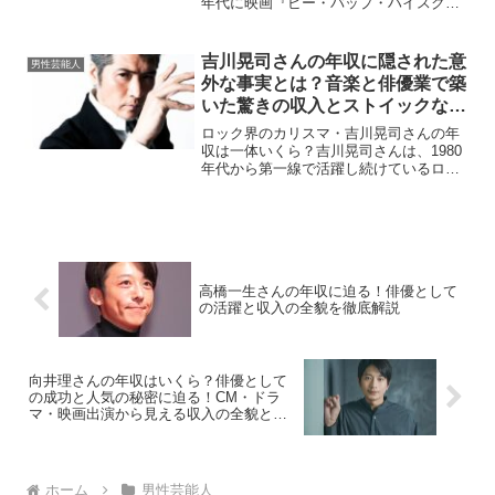
年代に映画『ビー・バップ・ハイスクー
ル』で注目を浴びて以来、テレビドラマ
や映画、舞台、ナレーションなど幅広い
ジャンルで活躍を続けてきた俳優です。
吉川晃司さんの年収に隠された意
男性芸能人
年齢を重ねるごとに深...
外な事実とは？音楽と俳優業で築
いた驚きの収入とストイックな生
き方
ロック界のカリスマ・吉川晃司さんの年
収は一体いくら？吉川晃司さんは、1980
年代から第一線で活躍し続けているロッ
クミュージシャンであり、近年は俳優と
しても高い評価を受けています。そのワ
イルドなルックスと独特の存在感は、若
い世代から年配層まで...
高橋一生さんの年収に迫る！俳優として
の活躍と収入の全貌を徹底解説
向井理さんの年収はいくら？俳優として
の成功と人気の秘密に迫る！CM・ドラ
マ・映画出演から見える収入の全貌と
は？
ホーム
男性芸能人