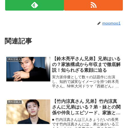
moomoo1
関連記事
【鈴木亮平さん兄弟】兄弟はいる
男性芸能人
の？家族構成から年収まで徹底解
説！知られざる素顔に迫る
実力派俳優として数々の話題作に出演
し、知的で誠実なイメージを持つ鈴木亮
平さん。NHK大河ドラマ『西郷どん』や
映画『TOKYO MER』などでの存在感も
高く、今や日本を代表する俳優の一人で
す。そんな彼の「兄弟」に関する情報や
【竹内涼真さん 兄弟】竹内涼真
男性芸能人
家族構成、そして年...
さんに兄弟はいる？弟・妹との関
係や仲良しエピソード、家族との
絆を徹底解説！
■ 竹内涼真さんは三人きょうだいの長男
です竹内涼真さんには、弟と妹がいる三