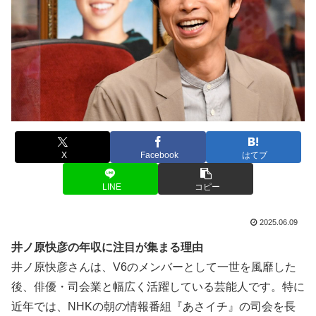
X
Facebook
はてブ
LINE
コピー
2025.06.09
井ノ原快彦の年収に注目が集まる理由
井ノ原快彦さんは、V6のメンバーとして一世を風靡した
後、俳優・司会業と幅広く活躍している芸能人です。特に
近年では、NHKの朝の情報番組『あさイチ』の司会を長