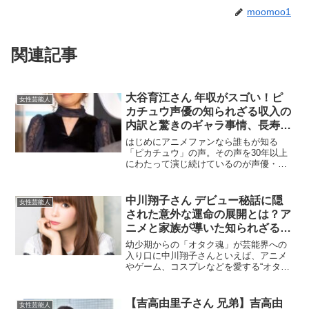
moomoo1
関連記事
大谷育江さん 年収がスゴい！ピ
女性芸能人
カチュウ声優の知られざる収入の
内訳と驚きのギャラ事情、長寿人
気アニメで築いた成功の秘密と
はじめにアニメファンなら誰もが知る
は！
「ピカチュウ」の声。その声を30年以上
にわたって演じ続けているのが声優・大
谷育江さんです。ポケモンシリーズをは
じめ、「ONE PIECE」のトニートニー・
チョッパー、「名探偵コナン」の円谷光
中川翔子さん デビュー秘話に隠
女性芸能人
彦など、国民的キ...
された意外な運命の展開とは？ア
ニメと家族が導いた知られざるス
トーリー！
幼少期からの「オタク魂」が芸能界への
入り口に中川翔子さんといえば、アニメ
やゲーム、コスプレなどを愛する“オタク
女子”として広く知られていますが、実は
その“オタク”であること自体が、デビュー
の大きな原動力となったという意外なデ
【吉高由里子さん 兄弟】吉高由
女性芸能人