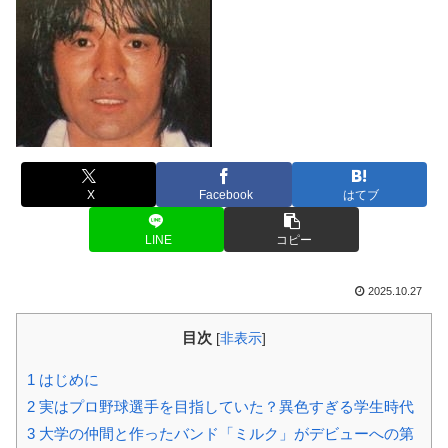
X
Facebook
はてブ
LINE
コピー
2025.10.27
目次
[
非表示
]
1
はじめに
2
実はプロ野球選手を目指していた？異色すぎる学生時代
3
大学の仲間と作ったバンド「ミルク」がデビューへの第