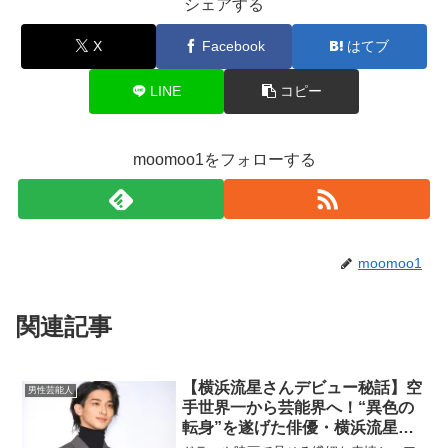
シェアする
X
Facebook
はてブ
LINE
コピー
moomoo1をフォローする
moomoo1
関連記事
【横浜流星さんデビュー秘話】空
男性芸能人
手世界一から芸能界へ！“異色の
転身”を遂げた俳優・横浜流星の
知られざる原点