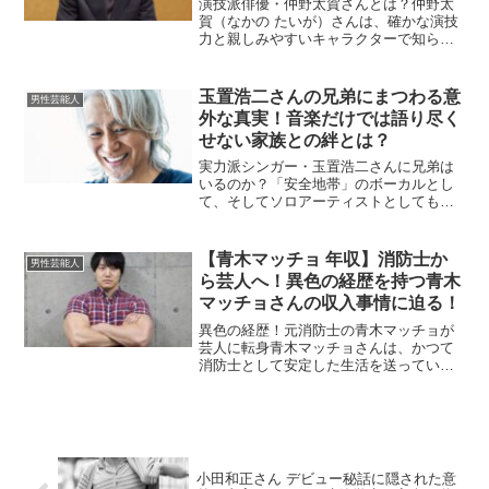
演技派俳優・仲野太賀さんとは？仲野太
賀（なかの たいが）さんは、確かな演技
力と親しみやすいキャラクターで知られ
る実力派俳優です。父は俳優の中野英雄
さんで、芸能一家に生まれながらも自身
の努力でキャリアを築き、若手俳優の中
玉置浩二さんの兄弟にまつわる意
男性芸能人
でも異彩を放つ存在とな...
外な真実！音楽だけでは語り尽く
せない家族との絆とは？
実力派シンガー・玉置浩二さんに兄弟は
いるのか？「安全地帯」のボーカルとし
て、そしてソロアーティストとしても唯
一無二の存在感を放ち続ける玉置浩二さ
ん。その深い表現力と魂を震わせる歌声
は、日本の音楽界に多大な影響を与えて
【青木マッチョ 年収】消防士か
男性芸能人
きました。そんな玉置さん...
ら芸人へ！異色の経歴を持つ青木
マッチョさんの収入事情に迫る！
異色の経歴！元消防士の青木マッチョが
芸人に転身青木マッチョさんは、かつて
消防士として安定した生活を送っていま
した。そんな彼が「お笑い芸人になる」
という決断を下したのは、なんと30歳近
くになってから。吉本養成所NSCを卒業
し、筋肉を武器に芸人...
小田和正さん デビュー秘話に隠された意