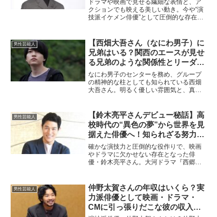
ドラマや映画で見せる繊細な表情と、ア
クションでも映える美しい動き。今や“演
技派イケメン俳優”として圧倒的な存在感
を放つ横浜流星さん。その洗練されたビ
ジュアルと演技力の裏には、意外すぎる
デビューのきっかけと、ストイックな努
【西畑大吾さん（なにわ男子）に
男性芸能人
力の積み重ねがありま...
兄弟はいる？関西のエースが見せ
る兄弟のような関係性とリーダー
的魅力に迫る】
なにわ男子のセンターを務め、グループ
の精神的な柱としても知られている西畑
大吾さん。明るく優しい雰囲気と、真面
目で責任感のある性格で、多くのファン
に愛されています。そんな西畑さんにつ
いて注目されているのが「西畑大吾 兄
【鈴木亮平さんデビュー秘話】高
男性芸能人
弟」というキーワード。今...
校時代の“異色の夢”から世界を見
据えた俳優へ！知られざる努力と
信念のストーリー
確かな演技力と圧倒的な役作りで、映画
やドラマに欠かせない存在となった俳
優・鈴木亮平さん。大河ドラマ『西郷ど
ん』や映画『TOKYO MER』など話題作
への出演が続き、そのカメレオン的な役
柄の幅広さで多くのファンを魅了してい
仲野太賀さんの年収はいくら？実
男性芸能人
ます。そんな鈴木さん...
力派俳優として映画・ドラマ・
CMに引っ張りだこな彼の収入源
と年収の実態を徹底調査！