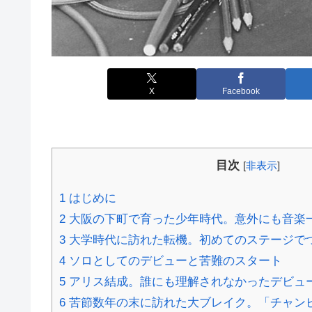
X
Facebook
目次
[
非表示
]
1
はじめに
2
大阪の下町で育った少年時代。意外にも音楽
3
大学時代に訪れた転機。初めてのステージで
4
ソロとしてのデビューと苦難のスタート
5
アリス結成。誰にも理解されなかったデビュ
6
苦節数年の末に訪れた大ブレイク。「チャン