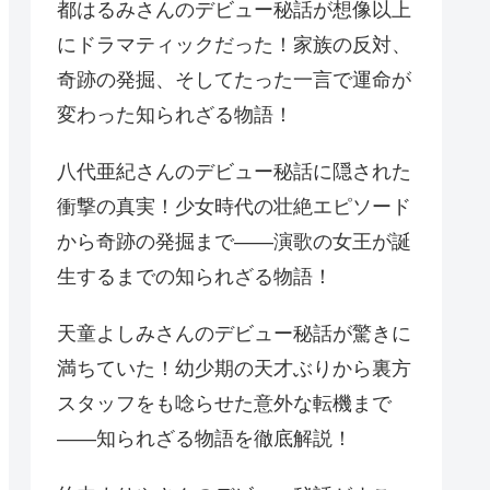
都はるみさんのデビュー秘話が想像以上
にドラマティックだった！家族の反対、
奇跡の発掘、そしてたった一言で運命が
変わった知られざる物語！
八代亜紀さんのデビュー秘話に隠された
衝撃の真実！少女時代の壮絶エピソード
から奇跡の発掘まで——演歌の女王が誕
生するまでの知られざる物語！
天童よしみさんのデビュー秘話が驚きに
満ちていた！幼少期の天才ぶりから裏方
スタッフをも唸らせた意外な転機まで
——知られざる物語を徹底解説！